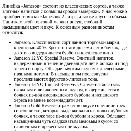
Линейка «Jameson» состоит из классических сортов, а также
элитных напитков с большим сроком выдержки. У нас можно
приобрести виски «Jameson» 2 литра, а также другого объема.
Напиткам этой торговой марки присущ глубокий,
насыщенный цвет и вкус. К основным разновидностям
относятся:
Jameson. Классический сорт данной торговой марки,
крепостью 40 %. Зреет от пяти до семи лет в бочках, где
до этого выдерживался бурбон и крепленое вино.
Jameson 12 YO Special Reserve. Элитный напиток,
выдержанный в течение двенадцати лет в бочках из-под
хереса и порту. Обладает мягким вкусом с древесными,
пряными нотами. В насыщенном послевкусии
прослеживаются фруктово-липовые тона.
Jameson 18 YO Limited Reserve. Отличается богатым,
сложным и великолепным вкусом, выдерживается в
бочках из-под американского бурбона и испанского
хереса не менее восемнадцати лет.
Jameson Gold Reserve отражает во вкусе сочетание трех
сортов виски, которые выдерживались в новых дубовых
бочках, а также таре из-под бурбона и хереса. Обладает
насыщенным чуть сладковатым медовым вкусом со
сливочным и древесным привкусом.