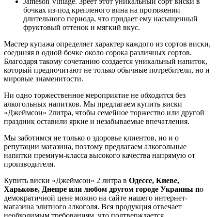
Jameson Vintage. Зреет этот уникальный сорт виски в
бочках из-под крепленого вина на протяжении
длительного периода, что придает ему насыщенный
фруктовый оттенок и мягкий вкус.
Мастер купажа определяет характер каждого из сортов виски,
соединяя в одной бочке около сорока различных сортов.
Благодаря такому сочетанию создается уникальный напиток,
который предпочитают не только обычные потребители, но и
мировые знаменитости.
Ни одно торжественное мероприятие не обходится без
алкогольных напитков. Мы предлагаем купить виски
«Джеймсон» 2литра, чтобы семейное торжество или другой
праздник оставили яркие и незабываемые впечатления.
Мы заботимся не только о здоровье клиентов, но и о
репутации магазина, поэтому предлагаем алкогольные
напитки премиум-класса высокого качества напрямую от
производителя.
Купить виски «Джеймсон» 2 литра в
Одессе, Киеве,
Харькове, Днепре или любом другом городе Украины п
о
демократичной цене можно на сайте нашего интернет-
магазина элитного алкоголя. Вся продукция отвечает
необходимым требованиям, что подтверждается