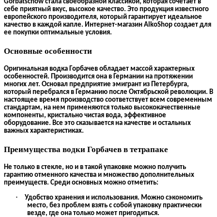
G
orbatsch
ow
стала своеобразной классикой, которая сочетает в
себе приятный вкус, высокое качество. Это продукция известного
европейского производителя, который гарантирует идеальное
качество в каждой капле. Интернет-магазин AlkoShop создает для
ее покупки оптимальные условия.
Основные особенности
Оригинальная
водка
Г
орбачев
обладает массой характерных
особенностей. Производится она в Германии на протяжении
многих лет. Основал предприятие эмигрант из Петербурга,
который перебрался в Германию после Октябрьской революции. В
настоящее время производство соответствует всем современным
стандартам, на нем применяются только высококачественные
компоненты, кристально чистая вода, эффективное
оборудование. Все это сказывается на качестве и остальных
важных характеристиках.
Преимущества водки Горбачев
в тетрапаке
Не только в стекле, но и в такой упаковке можно получить
гарантию отменного качества и множество дополнительных
преимуществ. Среди основных можно отметить:
·
Удобство хранения и использования. Можно сэкономить
место, без проблем взять с собой упаковку практически
везде, где она только может пригодиться.