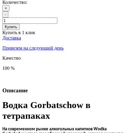
Количество:
+
-
Купить
Купить в 1 клик
Доставка
Привезем на следующий день
Качество
100 %
Описание
Водка Gorbatschow в
тетрапаках
На современном рынке алкогольных напитков
W
odka